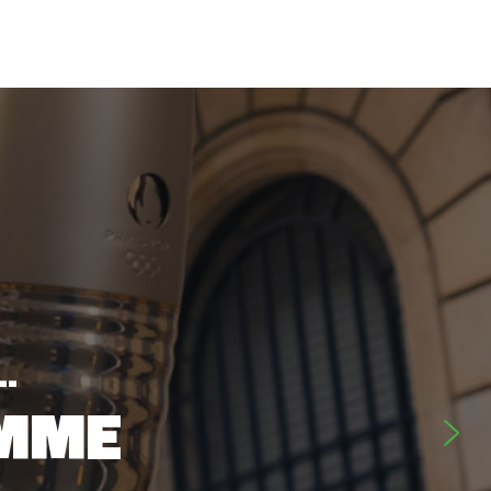
..
SPORT
AMME