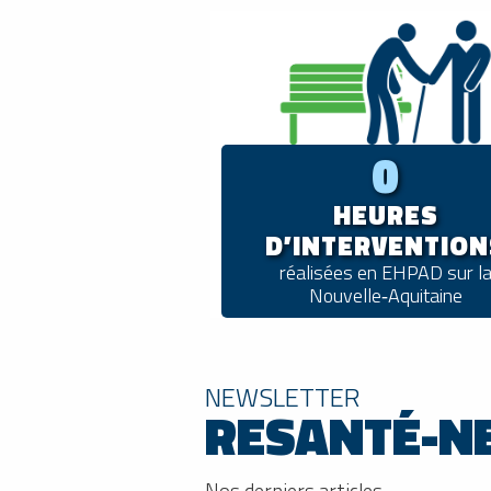
0
HEURES
D’INTERVENTION
réalisées en EHPAD sur l
Nouvelle‑Aquitaine
NEWSLETTER
RESANTÉ-N
Nos derniers articles…