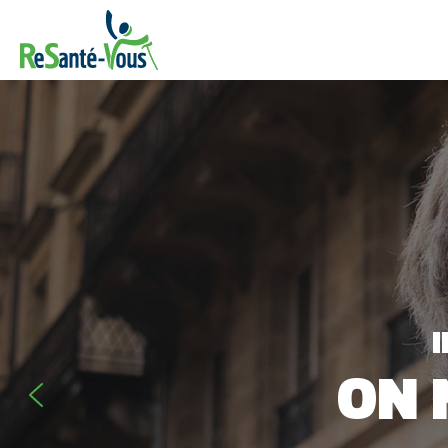
I
ON N
ON 