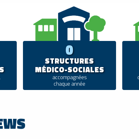
0
STRUCTURES
S
MÉDICO-SOCIALES
a
accompagnées
chaque année
EWS