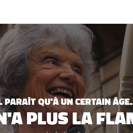
L PARAÎT QU'À UN CERTAIN ÂGE.
IL PARAÎT QU'APRÈS 70 ANS...
E FAIT PLUS DE 
N'A PLUS LA FL