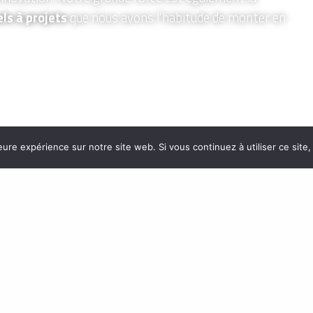
ls à projets
que nous avons l’habitude de monter en
eure expérience sur notre site web. Si vous continuez à utiliser ce sit
24 17
OITIERS