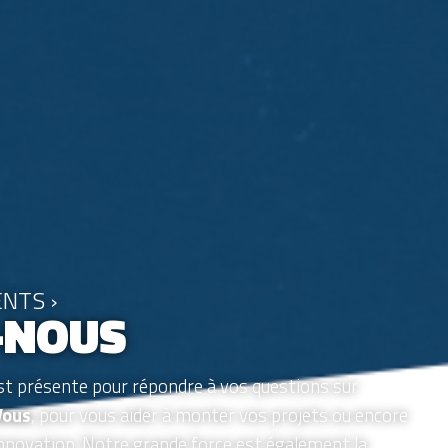
NTS ›
-NOUS
st présente pour répondre à vos questions sur
Vous
, pour vous aider à monter vos projets ou encore
innovation. Notre grande force est également la