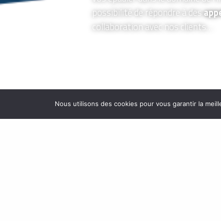
possibilité de répondre à des
appe
collaboration avec nos clients…
Nous utilisons des cookies pour vous garantir la meill
Siège social (Poitiers) :
05 49 52 
18 rue Sophie Germain, 86000 P