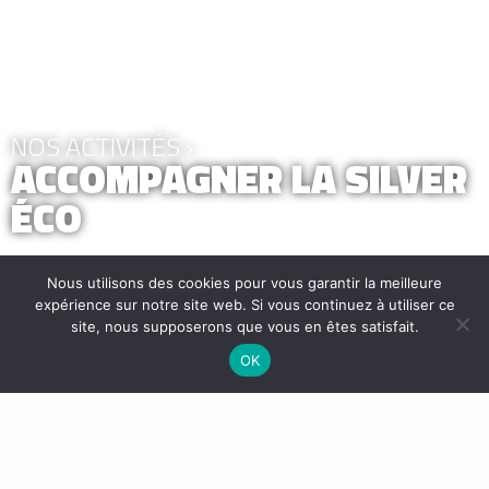
NOS ACTIVITÉS ›
ACCOMPAGNER LA SILVER
ÉCO
Nous utilisons des cookies pour vous garantir la meilleure
expérience sur notre site web. Si vous continuez à utiliser ce
site, nous supposerons que vous en êtes satisfait.
OK