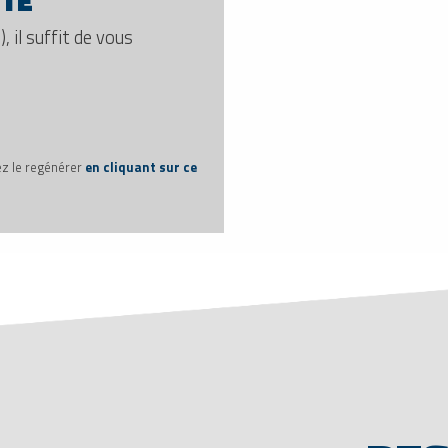
PTE
, il suffit de vous
ez le regénérer
en cliquant sur ce