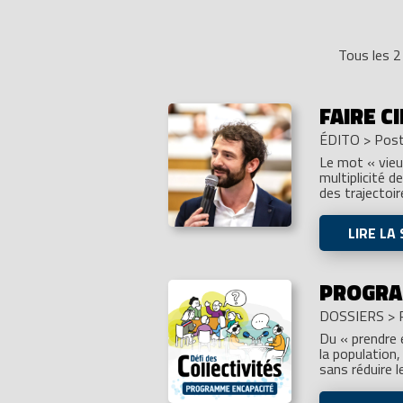
Tous les 2
FAIRE C
ÉDITO
>
Post
Le mot « vieux
multiplicité 
des trajectoi
LIRE LA 
PROGRAM
DOSSIERS
>
Du « prendre e
la population,
sans réduire l