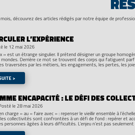
RE
 mois, découvrez des articles rédigés par notre équipe de professio
IRCULER L’EXPÉRIENCE
é le 12 mai 2026
 » est un étrange singulier. Il prétend désigner un groupe homogène,
de mondes. Derrière ce mot se trouvent des corps qui fatiguent par
res traversées par les métiers, les engagements, les pertes, les joi
SUITE >
ME ENCAPACITÉ : LE DÉFI DES COLLECT
Posté le 28 mai 2026
n charge » au « faire avec » : repenser le vieillir ensemble à l’échell
 les collectivités sont confrontées à un défi de fond : repérer et a
es personnes âgées à leurs difficultés. L’enjeu n’est pas seulement