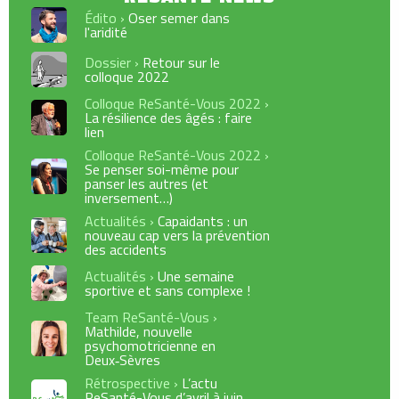
Édito ›
Oser semer dans
l'aridité
Dossier ›
Retour sur le
colloque 2022
Colloque ReSanté-Vous 2022 ›
La résilience des âgés : faire
lien
Colloque ReSanté-Vous 2022 ›
Se penser soi-même pour
panser les autres (et
inversement…)
Actualités ›
Capaidants : un
nouveau cap vers la prévention
des accidents
Actualités ›
Une semaine
sportive et sans complexe !
Team ReSanté-Vous ›
Mathilde, nouvelle
psychomotricienne en
Deux‑Sèvres
Rétrospective ›
L’actu
ReSanté-Vous d’avril à juin