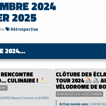
EMBRE 2024
ER 2025
ans
Rétrospective
E 2024…
 RENCONTRE
CLÔTURE DES ÉCL
… CULINAIRE !
TOUR 2024
A
VÉLODROME DE B
MBRE
BORDEAUX (33) › 6 DÉCEMBRE
:
EHPAD Manon Cormier et EHPAD
Action menée avec :
EHPAD Man