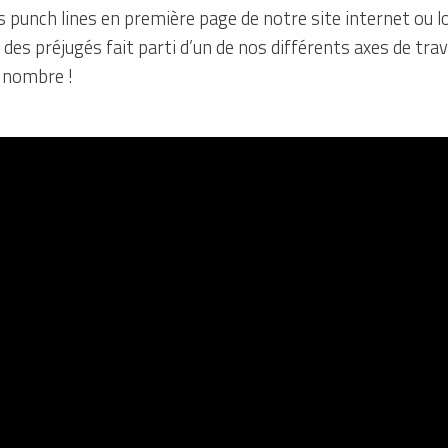
es punch lines en première page de notre site internet ou 
 des préjugés fait parti d’un de nos différents axes de trava
d nombre !