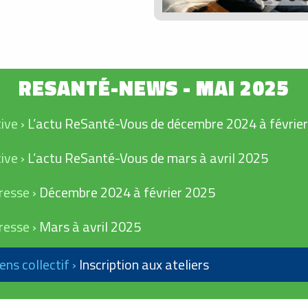
ive ›
L’actu ReSanté-Vous de décembre 2024 à févrie
ive ›
L’actu ReSanté-Vous de mars à avril 2025
resse ›
Décembre 2024 à février 2025
resse ›
Mars à avril 2025
ens collectif ›
Inscription aux ateliers