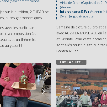
Sloane (psychomotricienne).
Airial de Biron (Captieux) et EHP
(Pessac)
jet sur la nutrition, 2 EHPAD se
Intervenants RSV :
Valentin (pi
Dylan (ergothérapeute).
des joutes gastronomiques !
Semaine de clôture du projet de
ns avec les participantes,
avec AG2R LA MONDIALE en Île 
isir la composition (et
et Gironde. Pour cette occasio
âteau avec un thème bien
sont allés fouler le site du St
eau au yaourt !
Bordeaux-Lac.
LIRE LA SUITE ›