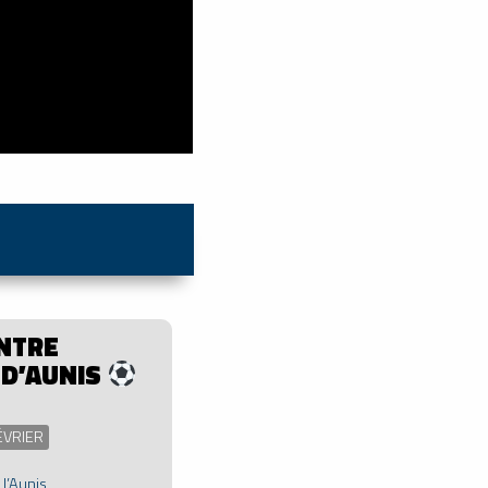
NTRE
 D’AUNIS
FÉVRIER
l’Aunis