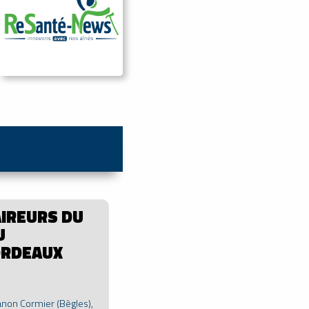
AIREURS DU
U
ORDEAUX
on Cormier (Bègles),