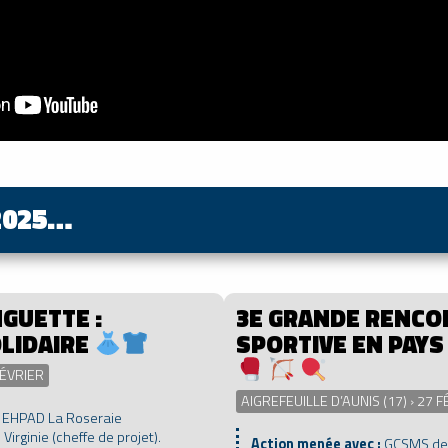
2025…
NGUETTE :
3E GRANDE RENCO
OLIDAIRE
SPORTIVE EN PAYS
FÉVRIER
AIGREFEUILLE D’AUNIS (17) › 27 
:
EHPAD La Roseraie
:
Virginie (cheffe de projet).
Action menée avec :
GCSMS de 