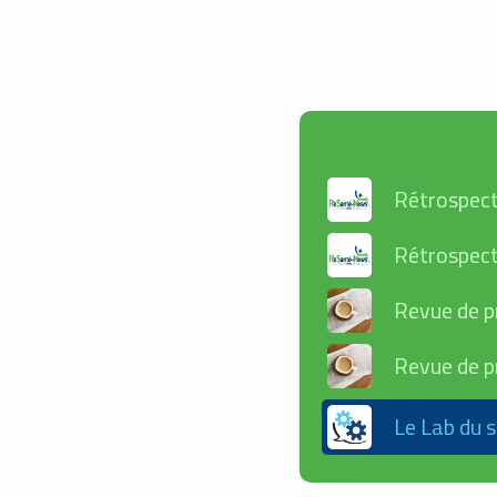
Rétrospect
Rétrospect
Revue de p
Revue de p
Le Lab du s