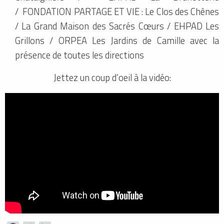
/ FONDATION PARTAGE ET VIE : Le Clos des Chênes
/ La Grand Maison des Sacrés Cœurs / EHPAD Les
Grillons / ORPEA Les Jardins de Camille avec la
présence de toutes les directions
Jettez un coup d’oeil à la vidéo: