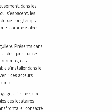
cieusement, dans les
qui s’espacent, les
is depuis longtemps,
jours comme isolées,
ngulière. Présents dans
 faibles que d’autres
s communs, des
ble s’installer dans le
evenir des acteurs
ention.
engagé, à Orthez, une
les des locataires
ransfrontalier consacré