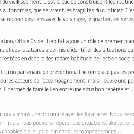
al du vieillissement. C’est là que se construisent les routi
 autonomies, que se vivent les fragilités du quotidien. C’es
 recréer des liens avec le voisinage, le quartier, les servi
tion, Office 64 de l’Habitat a joué un rôle de premier pla
rs et des locataires a permis d’identifier des situations qu
restées en dehors des radars habituels de l’action sociale
ent ici un partenaire de prévention. Il ne remplace pas les 
x ou les acteurs de l’accompagnement, mais il ouvre une por
 Il permet de faire le lien entre une situation repérée et 
ur, nous avons une proximité avec les locataires. Nous n
in, mais nous pouvons repérer des situations, alerter, orie
 capables d’aller plus loin dans l’accompagnement. »