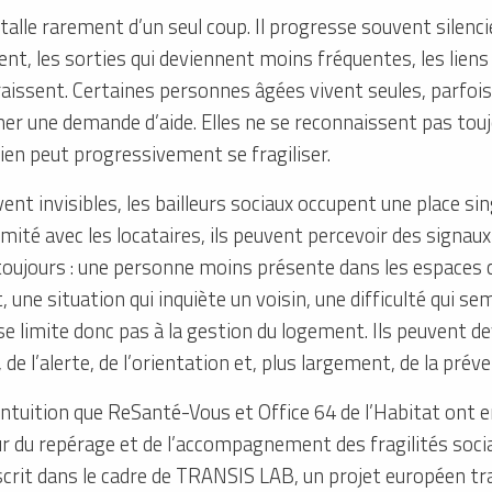
stalle rarement d’un seul coup. Il progresse souvent silen
ent, les sorties qui deviennent moins fréquentes, les liens 
paraissent. Certaines personnes âgées vivent seules, parfo
er une demande d’aide. Elles ne se reconnaissent pas tou
dien peut progressivement se fragiliser.
vent invisibles, les bailleurs sociaux occupent une place si
ximité avec les locataires, ils peuvent percevoir des signaux
 toujours : une personne moins présente dans les espace
une situation qui inquiète un voisin, une difficulté qui sem
 se limite donc pas à la gestion du logement. Ils peuvent d
de l’alerte, de l’orientation et, plus largement, de la prév
 intuition que ReSanté-Vous et Office 64 de l’Habitat ont 
 du repérage et de l’accompagnement des fragilités socia
nscrit dans le cadre de TRANSIS LAB, un projet européen t