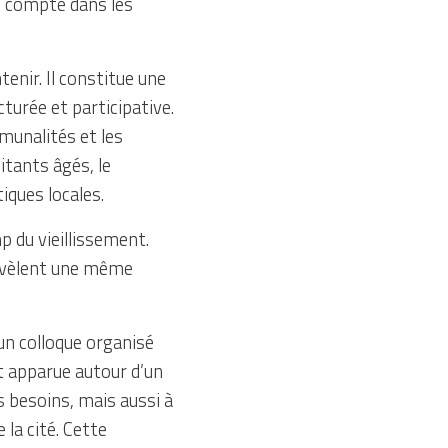
en compte dans les
enir. Il constitue une
turée et participative.
mmunalités et les
tants âgés, le
iques locales.
p du vieillissement.
révèlent une même
’un colloque organisé
t apparue autour d’un
s besoins, mais aussi à
 la cité. Cette