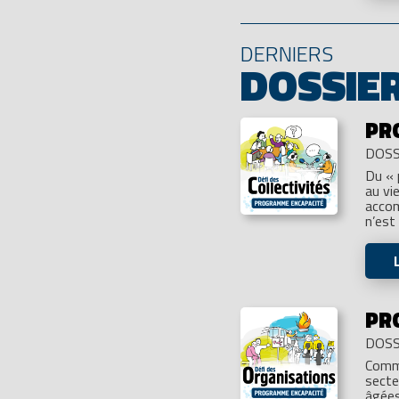
DERNIERS
DOSSIE
PR
DOSS
Du « 
au vi
accom
n’est
PR
DOSS
Comme
secte
âgées