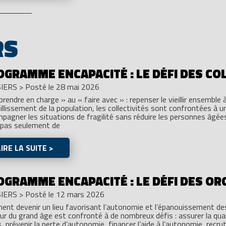
RS
OGRAMME ENCAPACITÉ : LE DÉFI DES CO
IERS
>
Posté le 28 mai 2026
prendre en charge » au « faire avec » : repenser le vieillir ensemble à
eillissement de la population, les collectivités sont confrontées à un
pagner les situations de fragilité sans réduire les personnes âgées à
 pas seulement de
LIRE LA SUITE >
OGRAMME ENCAPACITÉ : LE DÉFI DES OR
IERS
>
Posté le 12 mars 2026
nt devenir un lieu favorisant l’autonomie et l’épanouissement d
ur du grand âge est confronté à de nombreux défis : assurer la qua
, prévenir la perte d’autonomie, financer l’aide à l’autonomie, recrute