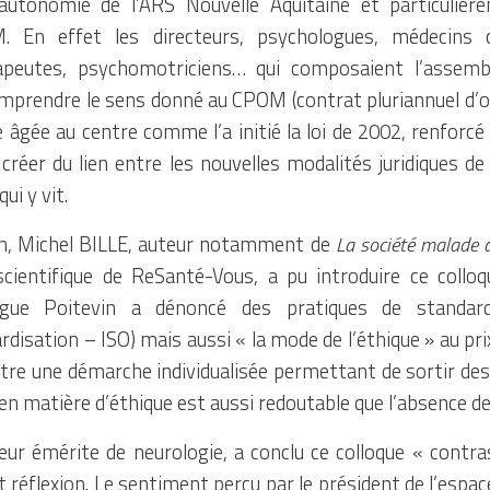
’autonomie de l’ARS Nouvelle Aquitaine et particuliè
 En effet les directeurs, psychologues, médecins c
apeutes, psychomotriciens… qui composaient l’assemb
prendre le sens donné au CPOM (contrat pluriannuel d’ob
âgée au centre comme l’a initié la loi de 2002, renforcé p
créer du lien entre les nouvelles modalités juridiques de
ui y vit.
on, Michel BILLE, auteur notamment de
La société malade 
cientifique de ReSanté-Vous, a pu introduire ce colloq
ogue Poitevin a dénoncé des pratiques de standardis
disation – ISO) mais aussi « la mode de l’éthique » au pri
 être une démarche individualisée permettant de sortir 
en matière d’éthique est aussi redoutable que l’absence de 
eur émérite de neurologie, a conclu ce colloque « contra
 réflexion
.
Le sentiment perçu par le président de l’espace