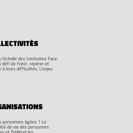
LLECTIVITÉS
 l’échelle des territoires Face
 défi de fond : repérer et
 leurs difficultés. L’enjeu
GANISATIONS
es personnes âgées ? Le
lité de vie des personnes
r et fidéliser les