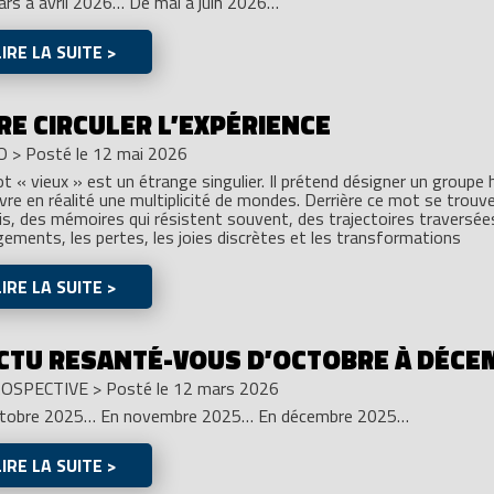
rs à avril 2026… De mai à juin 2026…
LIRE LA SUITE >
RE CIRCULER L’EXPÉRIENCE
O
>
Posté le 12 mai 2026
t « vieux » est un étrange singulier. Il prétend désigner un groupe 
vre en réalité une multiplicité de mondes. Derrière ce mot se trouv
is, des mémoires qui résistent souvent, des trajectoires traversées
ements, les pertes, les joies discrètes et les transformations
LIRE LA SUITE >
ACTU RESANTÉ-VOUS D’OCTOBRE À DÉCE
OSPECTIVE
>
Posté le 12 mars 2026
ctobre 2025… En novembre 2025… En décembre 2025…
LIRE LA SUITE >