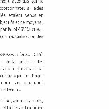
rement attendus sur la
oordonnateurs, aides
lée, étaient venus en
jectifs et de moyens).
ar la loi ASV (2015), il
 contractualisation des
d’Alzheimer
(érès, 2014),
ue de la meilleure des
ation (International
x d’une « piètre ethiqu-
des normes en annonçant
réflexion ».
sté » (selon ses mots)
 éthique sur la journée