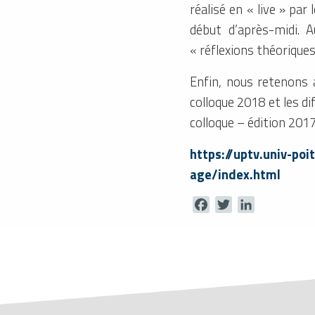
réalisé en « live » p
début d’après-midi. 
« réflexions théoriques
Enfin, nous retenons a
colloque 2018 et les di
colloque – édition 2017
https://uptv.univ-po
age/index.html
Facebook
Twitter
LinkedIn