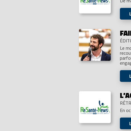
De ma
FAI
ÉDIT
Le mo
recou
parfo
engag
L’
RÉTR
En o