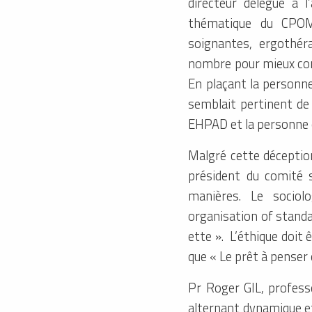
directeur délégué à l
thématique du CPOM.
soignantes, ergothér
nombre pour mieux com
En plaçant la personne 
semblait pertinent de 
EHPAD et la personne q
Malgré cette décepti
président du comité s
manières. Le sociol
organisation of standar
ette ». L’éthique doit
que « Le prêt à penser 
Pr Roger GIL, profess
alternant dynamique et