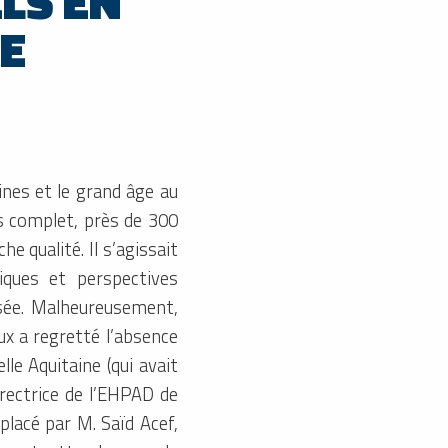
ELS EN
DE
ines et le grand âge au
s complet, près de 300
e qualité. Il s’agissait
iques et perspectives
osée. Malheureusement,
x a regretté l’absence
le Aquitaine (qui avait
irectrice de l’EHPAD de
placé par M. Saïd Acef,