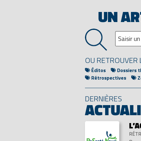
UN AR
OU RETROUVER L
Éditos
Dossiers 
Rétrospectives
Z
DERNIÈRES
ACTUAL
L’
RÉTR