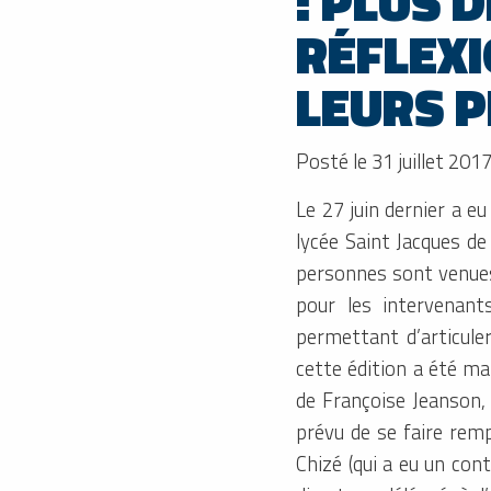
: PLUS 
RÉFLEXI
LEURS 
Posté le 31 juillet 201
Le 27 juin dernier a e
lycée Saint Jacques d
personnes sont venues s
pour les intervenant
permettant d’articule
cette édition a été m
de Françoise Jeanson, é
prévu de se faire remp
Chizé (qui a eu un con