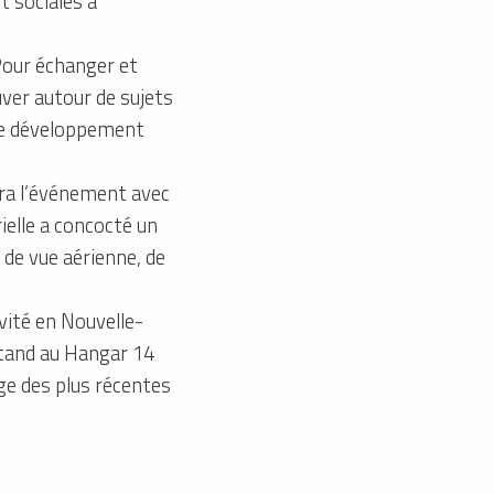
 sociales à
 Pour échanger et
uver autour de sujets
r le développement
era l’événement avec
elle a concocté un
 de vue aérienne, de
ivité en Nouvelle-
 stand au Hangar 14
age des plus récentes