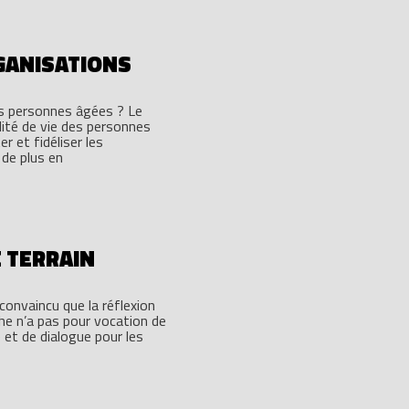
GANISATIONS
es personnes âgées ? Le
lité de vie des personnes
r et fidéliser les
 de plus en
E TERRAIN
onvaincu que la réflexion
che n’a pas pour vocation de
 et de dialogue pour les