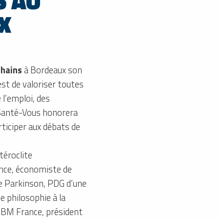
S AU
X
chains
à Bordeaux son
est de valoriser toutes
e l’emploi, des
ReSanté-Vous honorera
rticiper aux débats de
téroclite
rance, économiste de
de Parkinson, PDG d’une
 philosophie à la
’IBM France, président