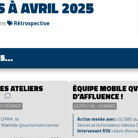
 À AVRIL 2025
ans
Rétrospective
25…
DES ATELIERS
ÉQUIPE MOBILE QV
D’AFFLUENCE !
 27 FÉVRIER
LEZAY (79) › 10 MARS
:
CFPPA 16
Action menée avec :
GCSMS du 
:
Mathilde (psychomotricienne)
Sèvres et la Fondation Héloïs
Intervenant RSV :
Kévin (forma