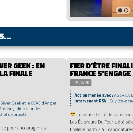
25…
VER GEEK : EN
FIER D’ÊTRE FINAL
LA FINALE
FRANCE S’ENGAGE
› 18 AVRIL
Action menée avec :
AG2R LA 
Intervenant RSV :
Guy (co-dire
:
Silver Geek et le CCAS d’Anglet
Anthony (directeur des
Immense fierté de vous anno
chef de projet).
Les Éclaireurs Du Tour a été s
ance pour encourager les
finaliste parmi 441 candidatures