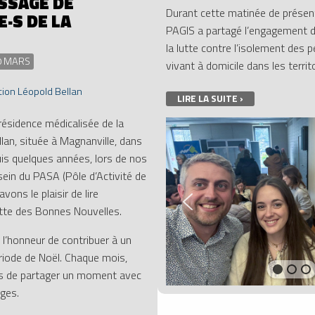
SSAGE DE
Durant cette matinée de présen
E·S DE LA
PAGIS a partagé l’engagement 
la lutte contre l’isolement des
10 MARS
vivant à domicile dans les territ
ion Léopold Bellan
LIRE LA SUITE ›
sidence médicalisée de la
lan, située à Magnanville, dans
uis quelques années, lors de nos
 sein du PASA (Pôle d’Activité de
vons le plaisir de lire
tte des Bonnes Nouvelles.
’honneur de contribuer à un
riode de Noël. Chaque mois,
s de partager un moment avec
ges.