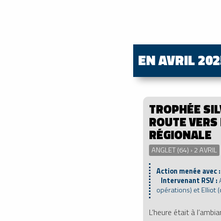
EN AVRIL 20
TROPHÉE SIL
ROUTE VERS 
RÉGIONALE
ANGLET (64) › 2 AVRIL
Action menée avec 
Intervenant RSV :
opérations) et Elliot (
L’heure était à l’ambi