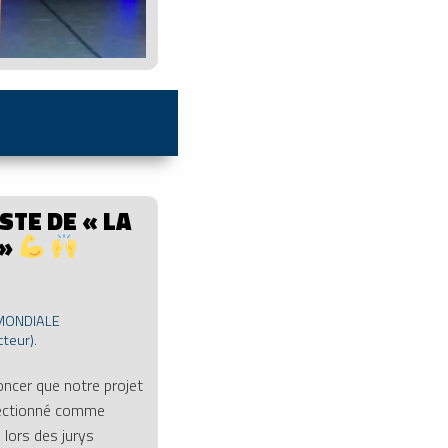
ISTE DE « LA
 »
MONDIALE
cteur).
ncer que notre projet
électionné comme
 lors des jurys