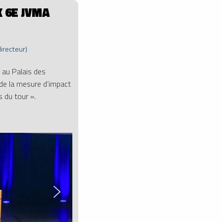
 6E JVMA
directeur)
au Palais des
 de la mesure d’impact
 du tour ».