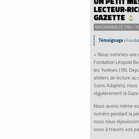
UN PETIT ME
LECTEUR·RIC
GAZETTE
MAGNANVILLE (78) › 
Témoignage :
Fondat
« Nous sommes une ré
Fondation Léopold Bel
les Yvelines (78). Dep
ateliers de lecture au
Soins Adaptés), nous a
régulièrement la Gaze
Nous avons même eu l
numéro pendant la pé
nous nous réjouisson
vous à travers vos pa