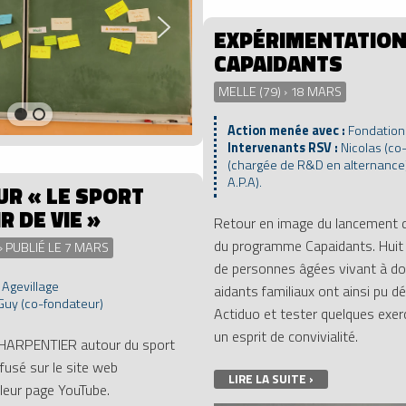
EXPÉRIMENTATIO
CAPAIDANTS
MELLE (79) › 18 MARS
Action menée avec :
Fondation
Intervenants RSV :
Nicolas (co-
(chargée de R&D en alternance)
A.P.A).
UR « LE SPORT
R DE VIE »
Retour en image du lancement d
du programme Capaidants. Huit
 PUBLIÉ LE 7 MARS
de personnes âgées vivant à dom
:
Agevillage
aidants familiaux ont ainsi pu dé
Guy (co-fondateur)
Actiduo et tester quelques exe
un esprit de convivialité.
CHARPENTIER autour du sport
ffusé sur le site web
LIRE LA SUITE ›
 leur page YouTube.