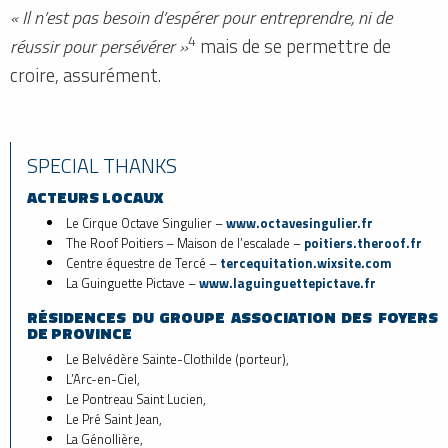
« Il n’est pas besoin d’espérer pour entreprendre, ni de
4
réussir pour persévérer »
mais de se permettre de
croire, assurément.
SPECIAL THANKS
ACTEURS LOCAUX
Le Cirque Octave Singulier –
www.octavesingulier.fr
The Roof Poitiers – Maison de l’escalade –
poitiers.theroof.fr
Centre équestre de Tercé –
tercequitation.wixsite.com
La Guinguette Pictave –
www.laguinguettepictave.fr
RÉSIDENCES DU GROUPE ASSOCIATION DES FOYERS
DE PROVINCE
Le Belvédère Sainte-Clothilde (porteur),
L’Arc-en-Ciel,
Le Pontreau Saint Lucien,
Le Pré Saint Jean,
La Génollière,