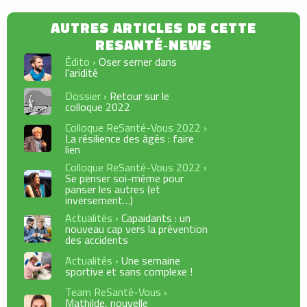
Édito ›
Oser semer dans
l'aridité
Dossier ›
Retour sur le
colloque 2022
Colloque ReSanté-Vous 2022 ›
La résilience des âgés : faire
lien
Colloque ReSanté-Vous 2022 ›
Se penser soi-même pour
panser les autres (et
inversement…)
Actualités ›
Capaidants : un
nouveau cap vers la prévention
des accidents
Actualités ›
Une semaine
sportive et sans complexe !
Team ReSanté-Vous ›
Mathilde, nouvelle