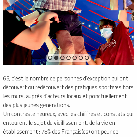
A
R
T
S
D
U
C
I
R
Q
U
E
Acteur local : Cirque Octave Singulier (Poitiers)
65, c’est le nombre de personnes d’exception qui ont
découvert ou redécouvert des pratiques sportives hors
les murs, auprès d’acteurs locaux et ponctuellement
des plus jeunes générations.
Un contraste heureux, avec les chiffres et constats qui
entourent le sujet du vieillissement, de la vie en
établissement : 78% des Français(es) ont peur de