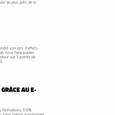
uer au plus près de la
ndré son lots d’effets
s nous faire oublier
etour sur 3 points de
t.
GRÂCE AU E-
es formations 100%
 ce, sans même questionner