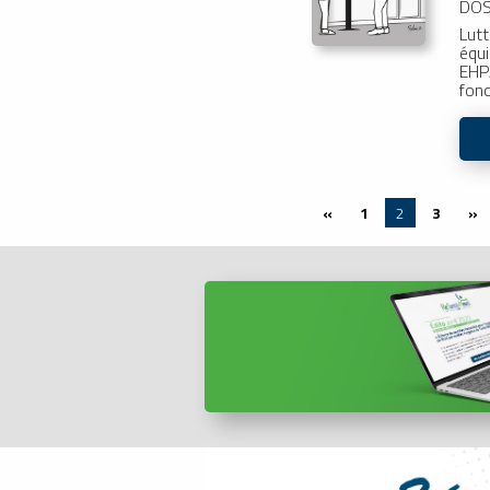
DOS
Lutt
équi
EHPA
fon
«
1
2
3
»