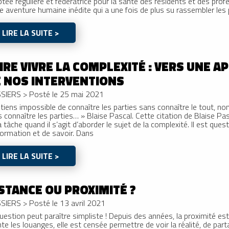
tée régulière et fédératrice pour la santé des résidents et des prof
e aventure humaine inédite qui a une fois de plus su rassembler les 
LIRE LA SUITE >
IRE VIVRE LA COMPLEXITÉ : VERS UNE 
 NOS INTERVENTIONS
SIERS
>
Posté le 25 mai 2021
 tiens impossible de connaître les parties sans connaître le tout, no
 connaître les parties… » Blaise Pascal. Cette citation de Blaise Pasc
a tâche quand il s’agit d’aborder le sujet de la complexité. Il est que
formation et de savoir. Dans
LIRE LA SUITE >
STANCE OU PROXIMITÉ ?
SIERS
>
Posté le 13 avril 2021
uestion peut paraître simpliste ! Depuis des années, la proximité es
te les louanges, elle est censée permettre de voir la réalité, de pa