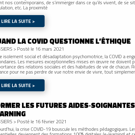
nt nos contemporains, de s’immerger dans ce qu’ils vivent, de se sit
lation, etc. La proximité
LIRE LA SUITE >
AND LA COVID QUESTIONNE L’ÉTHIQUE
SIERS
>
Posté le 16 mars 2021
e isolement social et désadaptation psychomotrice, la COVID a enge
ndaires. Les mesures exceptionnelles mises en œuvre ne doivent pa
portance des relations sociales et des habitudes de vie de chacun. R
lance pour ne pas perdre de vue notre envie de vivre, tout simplemen
LIRE LA SUITE >
RMER LES FUTURES AIDES‑SOIGNANTES 
EARNING
SIERS
>
Posté le 16 février 2021
ourd’hui, la crise COVID-19 bouscule les méthodes pédagogiques. L
entielles deviennent des formations 100% digitales (e-learning) et