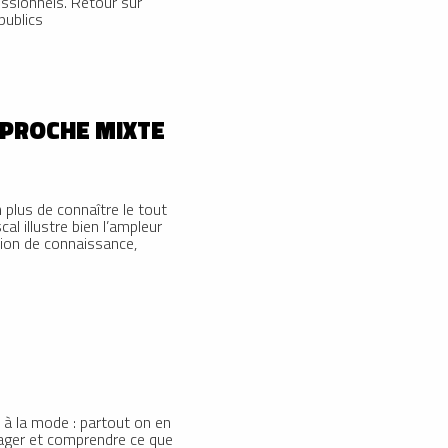
essionnels. Retour sur
publics
APPROCHE MIXTE
n plus de connaître le tout
al illustre bien l’ampleur
stion de connaissance,
t à la mode : partout on en
rtager et comprendre ce que