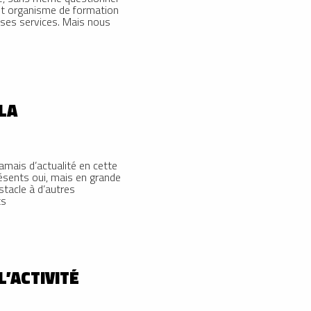
e et organisme de formation
 ses services. Mais nous
 LA
jamais d’actualité en cette
ésents oui, mais en grande
stacle à d’autres
ts
L’ACTIVITÉ