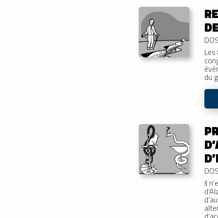
RE
DE
DOS
Les 
cong
évén
du g
P
D’
D’
DOS
Il n
d’Al
d’au
alte
d’ac