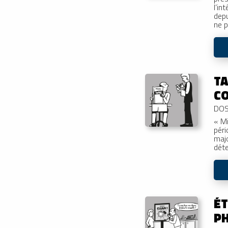
l’in
depu
ne 
TA
CO
DOS
« Mi
péri
majo
déte
ÉT
PH