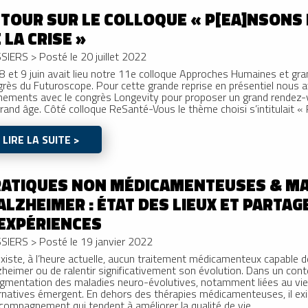
TOUR SUR LE COLLOQUE « P[EA]NSONS 
 LA CRISE »
SIERS
>
Posté le 20 juillet 2022
8 et 9 juin avait lieu notre 11e colloque Approches Humaines et gr
rès du Futuroscope. Pour cette grande reprise en présentiel nous 
ements avec le congrès Longevity pour proposer un grand rendez-v
rand âge. Côté colloque ReSanté-Vous le thème choisi s’intitulait « 
LIRE LA SUITE >
RATIQUES NON MÉDICAMENTEUSES & MA
ALZHEIMER : ÉTAT DES LIEUX ET PARTAG
EXPÉRIENCES
SIERS
>
Posté le 19 janvier 2022
’existe, à l’heure actuelle, aucun traitement médicamenteux capable d
zheimer ou de ralentir significativement son évolution. Dans un cont
gmentation des maladies neuro-évolutives, notamment liées au viei
rnatives émergent. En dehors des thérapies médicamenteuses, il e
compagnement qui tendent à améliorer la qualité de vie