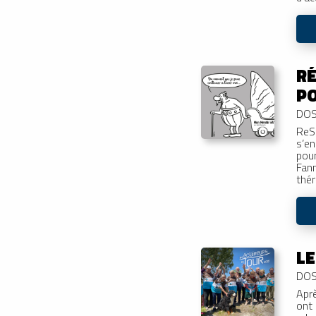
RÉ
PO
DOS
ReS
s’en
pour
Fan
thé
LE
DOS
Aprè
ont 