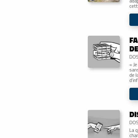
adap
cett
FA
DE
DOS
« Je
sans
de l
d’in
DI
DOS
La q
chan