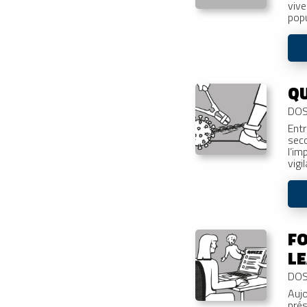
vive
popu
QU
DOS
Entr
seco
l’im
vigi
FO
L
DOS
Auj
prés