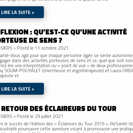
LIRE LA SUITE >
FLEXION : QU’EST-CE QU’UNE ACTIVITÉ
RTEUSE DE SENS ?
SIERS
>
Posté le 11 octobre 2021
anté-Vous agit pour que chaque personne âgée se sente autonome, 
gager dans des activités porteuses de sens et ce, quel que soit son
rez lire une interprétation ou « point de vue » de deux professionn
ny SOUM-POUYALET (chercheuse et ergothérapeute) et Laura ORD
rapeute et
LIRE LA SUITE >
 RETOUR DES ÉCLAIREURS DU TOUR
SIERS
>
Posté le 29 juillet 2021
s le succès de l’édition des « Éclaireurs du Tour 2019 », ReSant
souhaité poursuivre cette aventure visant à promouvoir une pratiqu