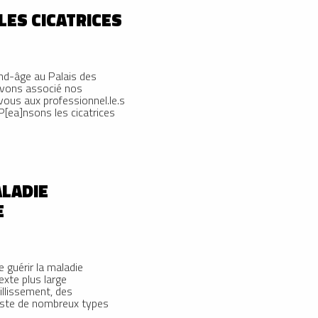
LES CICATRICES
and-âge au Palais des
avons associé nos
ous aux professionnel.le.s
P[ea]nsons les cicatrices
LADIE
E
e guérir la maladie
exte plus large
llissement, des
xiste de nombreux types