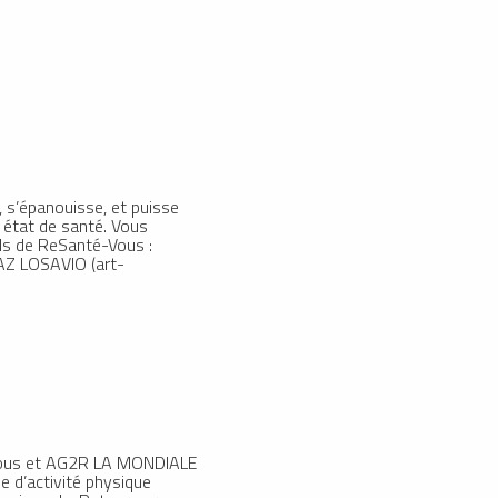
s’épanouisse, et puisse
 état de santé. Vous
els de ReSanté-Vous :
AZ LOSAVIO (art-
é-Vous et AG2R LA MONDIALE
e d’activité physique