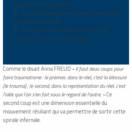
suspension de la pensée)
que sont devenus ma famille et mes amis (=
destruction du lien)
je n’ai pas le choix (= impuissance) / je
n’existe plus (= mort imminente)
Comme le disait Anna FREUD
« Il faut deux coups pour
faire traumatisme : le premier, dans le réel, c’est la blessure
[le trauma] ; le second, dans la représentation du réel, c’est
l’idée que l’on s’en fait sous le regard de l’autre. »
Ce
second coup est une dimension essentielle du
mouvement résiliant qui va permettre de sortir cette
spirale infernale.