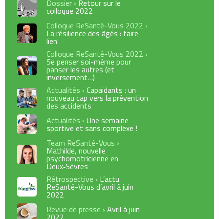
Dossier ›
Retour sur le
colloque 2022
Colloque ReSanté-Vous 2022 ›
La résilience des âgés : faire
lien
Colloque ReSanté-Vous 2022 ›
Se penser soi-même pour
panser les autres (et
inversement…)
Actualités ›
Capaidants : un
nouveau cap vers la prévention
des accidents
Actualités ›
Une semaine
sportive et sans complexe !
Team ReSanté-Vous ›
Mathilde, nouvelle
psychomotricienne en
Deux‑Sèvres
Rétrospective ›
L’actu
ReSanté-Vous d’avril à juin
2022
Revue de presse ›
Avril à juin
2022