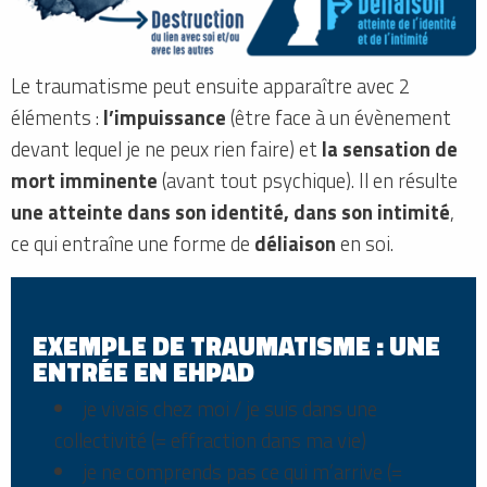
Le traumatisme peut ensuite apparaître avec 2
éléments :
l’impuissance
(être face à un évènement
devant lequel je ne peux rien faire) et
la sensation de
mort imminente
(avant tout psychique). Il en résulte
une atteinte dans son identité, dans son intimité
,
ce qui entraîne une forme de
déliaison
en soi.
EXEMPLE DE TRAUMATISME : UNE
ENTRÉE EN EHPAD
je vivais chez moi / je suis dans une
collectivité (= effraction dans ma vie)
je ne comprends pas ce qui m’arrive (=