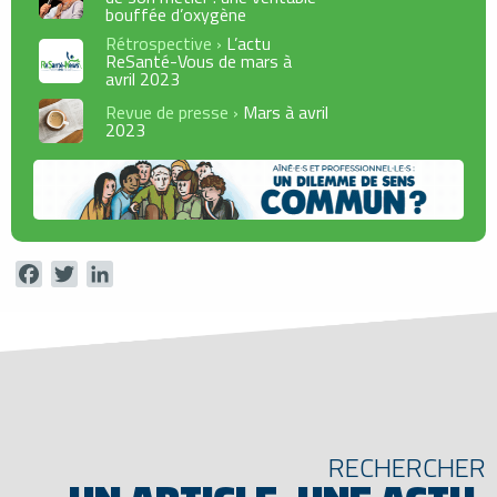
bouffée d’oxygène
Rétrospective ›
L’actu
ReSanté-Vous de mars à
avril 2023
Revue de presse ›
Mars à avril
2023
Facebook
Twitter
LinkedIn
RECHERCHER