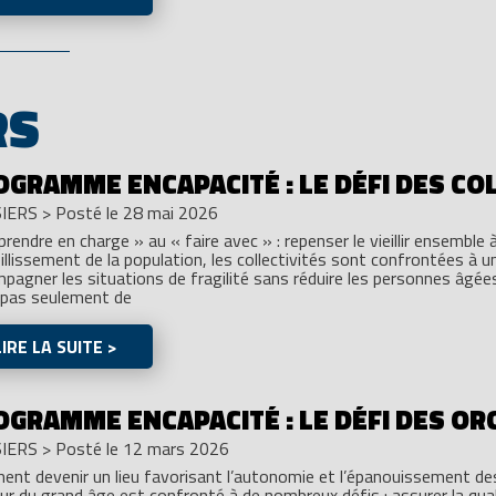
RS
OGRAMME ENCAPACITÉ : LE DÉFI DES CO
IERS
>
Posté le 28 mai 2026
prendre en charge » au « faire avec » : repenser le vieillir ensemble à
eillissement de la population, les collectivités sont confrontées à un
pagner les situations de fragilité sans réduire les personnes âgées à
 pas seulement de
LIRE LA SUITE >
OGRAMME ENCAPACITÉ : LE DÉFI DES OR
IERS
>
Posté le 12 mars 2026
nt devenir un lieu favorisant l’autonomie et l’épanouissement d
ur du grand âge est confronté à de nombreux défis : assurer la qua