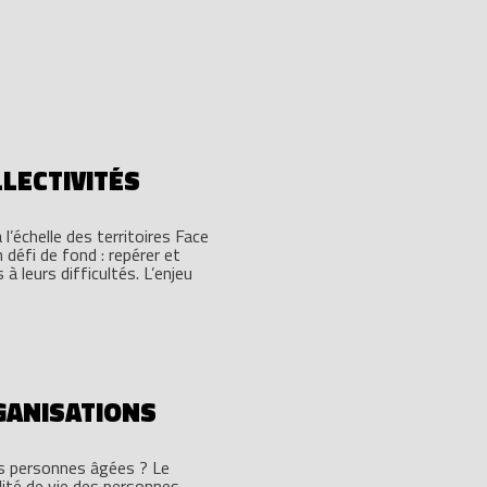
LLECTIVITÉS
 l’échelle des territoires Face
 défi de fond : repérer et
 leurs difficultés. L’enjeu
GANISATIONS
es personnes âgées ? Le
lité de vie des personnes