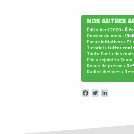
NOS AUTRES AR
Édito Avril 2020 ›
À fo
Dossier du mois ›
Viei
Focus initiatives ›
Et 
Tutoriel ›
Lutter contr
Toute l’actu des mois
Elle a rejoint la Team
Revue de presse ›
ReS
Radio Libellules ›
Retr
Facebook
Twitter
LinkedIn