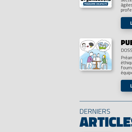
âgées
profe
PU
DOSS
Préam
éthiq
fourn
équip
DERNIERS
ARTICLE