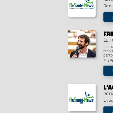
De ma
FAI
ÉDIT
Le mo
recou
parfo
engag
L’
RÉTR
En o