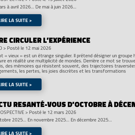
rs à avril 2026… De mai à juin 2026…
LIRE LA SUITE >
RE CIRCULER L’EXPÉRIENCE
O
>
Posté le 12 mai 2026
t « vieux » est un étrange singulier. Il prétend désigner un groupe 
vre en réalité une multiplicité de mondes. Derrière ce mot se trouv
is, des mémoires qui résistent souvent, des trajectoires traversées
ements, les pertes, les joies discrètes et les transformations
LIRE LA SUITE >
ACTU RESANTÉ-VOUS D’OCTOBRE À DÉCE
OSPECTIVE
>
Posté le 12 mars 2026
ctobre 2025… En novembre 2025… En décembre 2025…
LIRE LA SUITE >