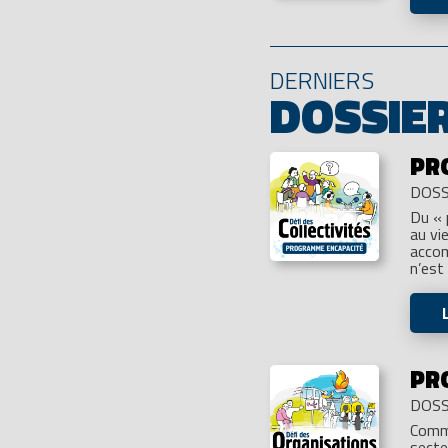
DERNIERS
DOSSIE
PR
DOSS
Du « 
au vi
accom
n’est
PR
DOSS
Comme
secte