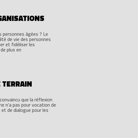
GANISATIONS
es personnes âgées ? Le
lité de vie des personnes
r et fidéliser les
 de plus en
E TERRAIN
onvaincu que la réflexion
che n’a pas pour vocation de
 et de dialogue pour les