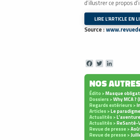
d’illustrer ce propos d’
LIRE L’ARTICLE EN 
Source :
www.revuedeg
Facebook
Twitter
LinkedIn
NOS AUTRES
Édito >
Masque obligato
Dossiers >
Why MCA ? (
Regards extérieurs >
I
Articles >
Le paradigme 
Actualités >
L’aventure
Actualités >
ReSanté-V
Revue de presse >
Aoû
Revue de presse >
Juil