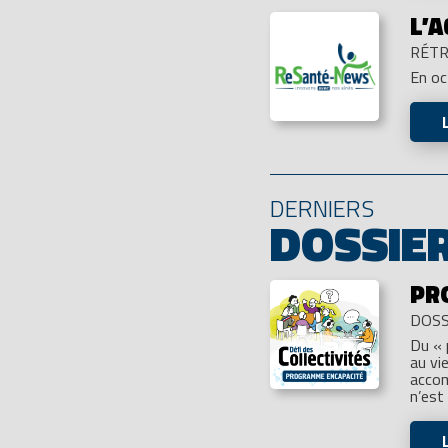
L’
RÉTR
En o
DERNIERS
DOSSIE
PR
DOSS
Du « 
au vi
accom
n’est