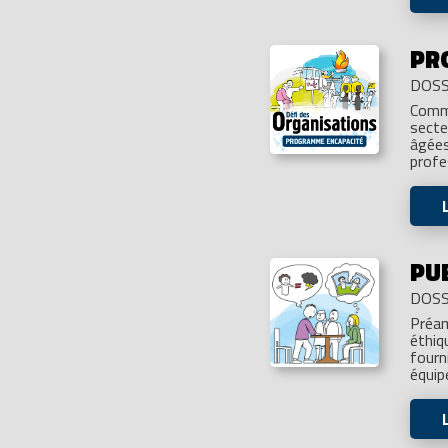
PR
DOSS
Comme
secte
âgées
profe
PU
DOSS
Préam
éthiq
fourn
équip