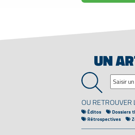
UN AR
OU RETROUVER L
Éditos
Dossiers 
Rétrospectives
Z