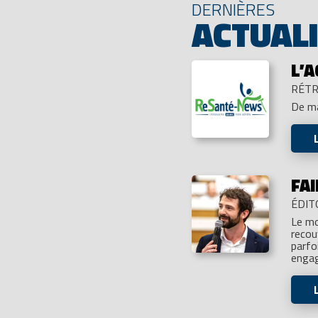
DERNIÈRES
ACTUAL
L’
RÉTR
De ma
FAI
ÉDIT
Le mo
recou
parfo
engag