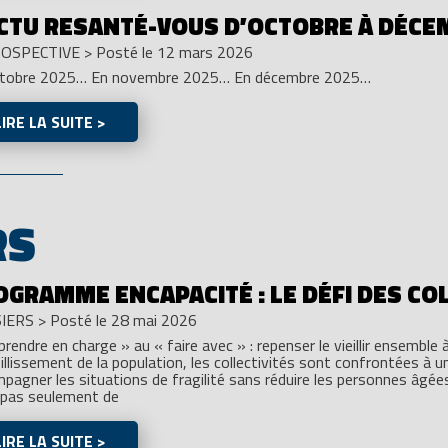
ACTU RESANTÉ-VOUS D’OCTOBRE À DÉCE
OSPECTIVE
>
Posté le 12 mars 2026
ctobre 2025… En novembre 2025… En décembre 2025…
LIRE LA SUITE >
RS
OGRAMME ENCAPACITÉ : LE DÉFI DES CO
IERS
>
Posté le 28 mai 2026
prendre en charge » au « faire avec » : repenser le vieillir ensemble à
eillissement de la population, les collectivités sont confrontées à un
pagner les situations de fragilité sans réduire les personnes âgées à
 pas seulement de
LIRE LA SUITE >