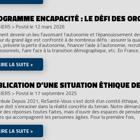
OGRAMME ENCAPACITÉ : LE DÉFI DES OR
IERS
>
Posté le 12 mars 2026
nt devenir un lieu favorisant l’autonomie et l’épanouissement d
ur du grand âge est confronté à de nombreux défis : assurer la qua
, prévenir la perte d’autonomie, financer l’aide à l’autonomie, recrute
ssionnels, faire face à la transition démographique, etc. En France,
LIRE LA SUITE >
BLICATION D’UNE SITUATION ÉTHIQUE D
IERS
>
Posté le 17 septembre 2025
bule Depuis 2021, ReSanté-Vous s’est doté d’un comité éthique, c
ue doit s’enraciner dans la réalité concrète du terrain. Notre démar
ir des réponses toutes faites, mais d’ouvrir des espaces de pensée
es qui accompagnent les personnes âgées. Pour la première fois,
LIRE LA SUITE >