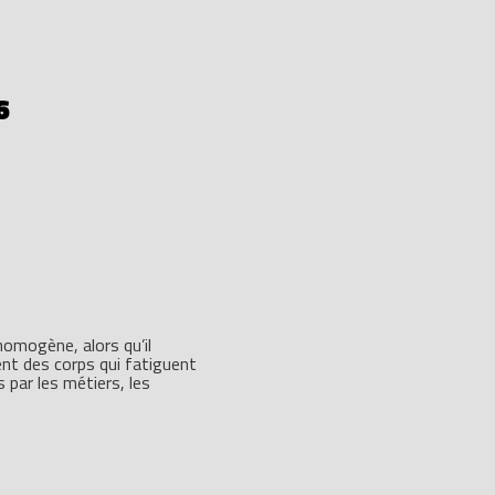
6
homogène, alors qu’il
ent des corps qui fatiguent
 par les métiers, les