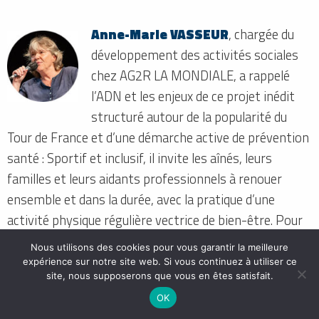
Anne-Marie VASSEUR
, chargée du
développement des activités sociales
chez AG2R LA MONDIALE, a rappelé
l’ADN et les enjeux de ce projet inédit
structuré autour de la popularité du
Tour de France et d’une démarche active de prévention
santé : Sportif et inclusif, il invite les aînés, leurs
familles et leurs aidants professionnels à renouer
ensemble et dans la durée, avec la pratique d’une
activité physique régulière vectrice de bien-être. Pour
conjuguer émulation et solidarité, chaque année le
Nous utilisons des cookies pour vous garantir la meilleure
peloton intergénérationnel constitué pédale pour sa
expérience sur notre site web. Si vous continuez à utiliser ce
site, nous supposerons que vous en êtes satisfait.
santé et celle des autres car en effet, tous les coups de
OK
pédales donnés durant les 30 jours qui précèdent le