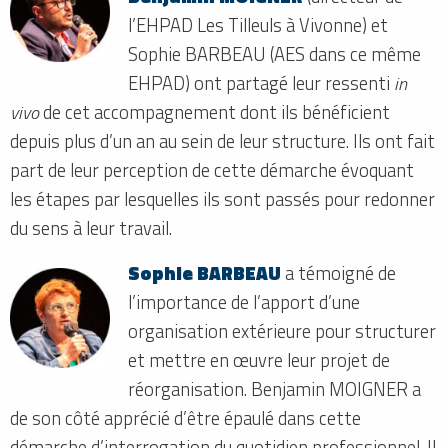
l’EHPAD Les Tilleuls à Vivonne) et
Sophie BARBEAU (AES dans ce même
EHPAD) ont partagé leur ressenti
in
vivo
de cet accompagnement dont ils bénéficient
depuis plus d’un an au sein de leur structure. Ils ont fait
part de leur perception de cette démarche évoquant
les étapes par lesquelles ils sont passés pour redonner
du sens à leur travail.
Sophie BARBEAU
a témoigné de
l’importance de l’apport d’une
organisation extérieure pour structurer
et mettre en œuvre leur projet de
réorganisation. Benjamin MOIGNER a
de son côté apprécié d’être épaulé dans cette
démarche d’interrogation du quotidien professionnel. Il