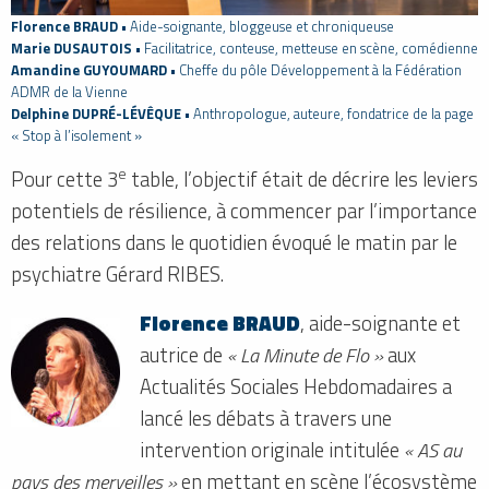
Florence BRAUD
• Aide-soignante, bloggeuse et chroniqueuse
Marie DUSAUTOIS
• Facilitatrice, conteuse, metteuse en scène, comédienne
Amandine GUYOUMARD
• Cheffe du pôle Développement à la Fédération
ADMR de la Vienne
Delphine DUPRÉ-LÉVÊQUE
• Anthropologue, auteure, fondatrice de la page
« Stop à l’isolement »
e
Pour cette 3
table, l’objectif était de décrire les leviers
potentiels de résilience, à commencer par l’importance
des relations dans le quotidien évoqué le matin par le
psychiatre Gérard RIBES.
Florence BRAUD
, aide-soignante et
autrice de
« La Minute de Flo »
aux
Actualités Sociales Hebdomadaires a
lancé les débats à travers une
intervention originale intitulée
« AS au
pays des merveilles »
en mettant en scène l’écosystème