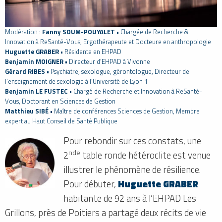
Modération :
Fanny SOUM-POUYALET
• Chargée de Recherche &
Innovation à ReSanté-Vous, Ergothérapeute et Docteure en anthropologie
Huguette GRABER
• Résidente en EHPAD
Benjamin MOIGNER
• Directeur d’EHPAD à Vivonne
Gérard RIBES
• Psychiatre, sexologue, gérontologue, Directeur de
l’enseignement de sexologie à l’Université de Lyon 1
Benjamin LE FUSTEC
• Chargé de Recherche et Innovation à ReSanté-
Vous, Doctorant en Sciences de Gestion
Matthieu SIBÉ
• Maître de conférences Sciences de Gestion, Membre
expert au Haut Conseil de Santé Publique
Pour rebondir sur ces constats, une
nde
2
table ronde hétéroclite est venue
illustrer le phénomène de résilience.
Pour débuter,
Huguette GRABER
habitante de 92 ans à l’EHPAD Les
Grillons, près de Poitiers a partagé deux récits de vie