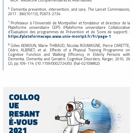
MCA : Médecine Complémentaires et Alternatives.
6
Dementia prevention, intervention, and care, The Lancet Commissions,
2017 : 390(10113), P2673-2734
7
Professeur à l’Université de Montpellier et fondateur et directeur de la
Plateforme universitaire CEPS (Plateforme universitaire Collaborative
d’Évaluation des programmes de Prévention et de Soins de support) :
https://plateformeceps.www.univ-montp3.fr/fr/page-1
8
Gilles KEMOUN, Marie THIBAUD, Nicolas ROUMAGNE, Pierre CARETTE,
Cédric ALBINET, et al.. Effects of a Physical Training Programme on
Cognitive Function and Walking Efficiency in Elderly Persons with
Dementia. Dementia and Geriatric Cognitive Disorders, Karger, 2010, 29
(2), pp.109-114. ⟨10.1159/000272435⟩. ⟨hal-02109862⟩
COLLOQ
UE
RESANT
É-VOUS
2021