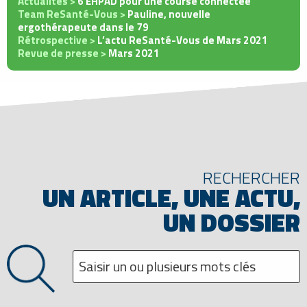
Actualités >
6 EHPAD pour une course connectée
Team ReSanté-Vous >
Pauline, nouvelle
ergothérapeute dans le 79
Rétrospective >
L’actu ReSanté-Vous de Mars 2021
Revue de presse >
Mars 2021
RECHERCHER
UN ARTICLE, UNE ACTU,
UN DOSSIER