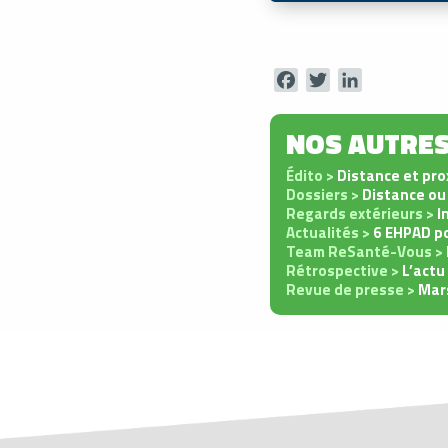
Facebook
Twitter
LinkedIn
NOS AUTRES
Édito >
Distance et prox
Dossiers >
Distance ou 
Regards extérieurs >
I
Actualités >
6 EHPAD p
Team ReSanté-Vous >
Rétrospective >
L’act
Revue de presse >
Mar