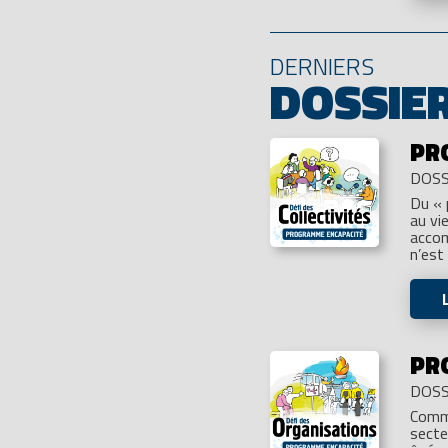
DERNIERS
DOSSIE
PR
DOSS
Du « 
au vi
accom
n’est
PR
DOSS
Comme
secte