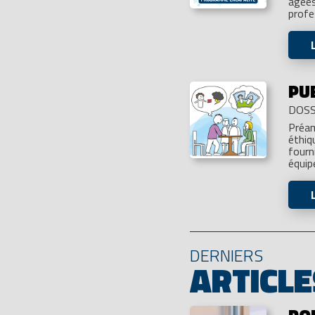
âgées
profe
PU
DOSS
Préam
éthiq
fourn
équip
DERNIERS
ARTICLE