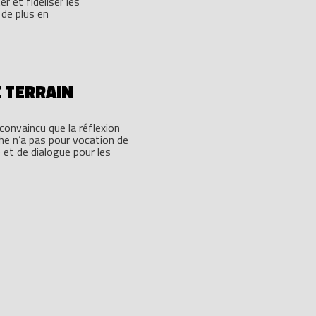
r et fidéliser les
 de plus en
E TERRAIN
onvaincu que la réflexion
che n’a pas pour vocation de
 et de dialogue pour les