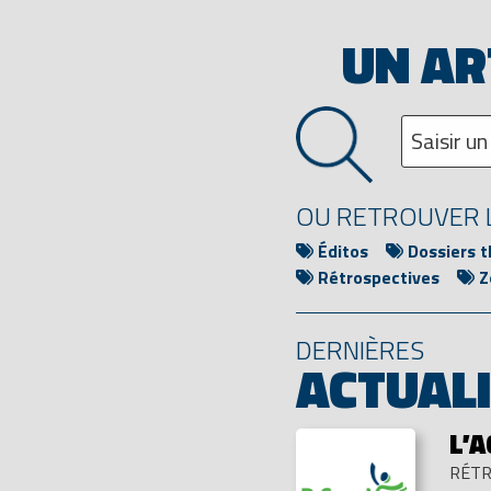
UN AR
OU RETROUVER L
Éditos
Dossiers 
Rétrospectives
Z
DERNIÈRES
ACTUAL
L’
RÉTR