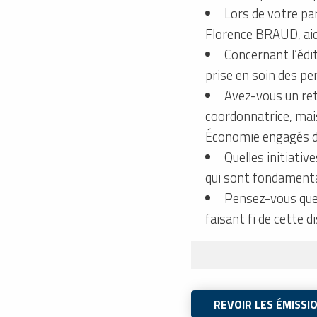
Lors de votre pa
Florence BRAUD, aid
Concernant l’édi
prise en soin des pe
Avez-vous un reto
coordonnatrice, mais
Économie engagés d
Quelles initiativ
qui sont fondamenta
Pensez-vous que 
faisant fi de cette d
REVOIR LES ÉMISSI