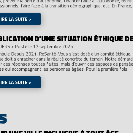
, prévenir la perte d’autonomie, financer l’aide à l’autonomie, recrute
ssionnels, faire face à la transition démographique, etc. En France,
LIRE LA SUITE >
BLICATION D’UNE SITUATION ÉTHIQUE D
IERS
>
Posté le 17 septembre 2025
bule Depuis 2021, ReSanté-Vous s’est doté d’un comité éthique, c
ue doit s’enraciner dans la réalité concrète du terrain. Notre démar
ir des réponses toutes faites, mais d’ouvrir des espaces de pensée
es qui accompagnent les personnes âgées. Pour la première fois,
LIRE LA SUITE >
S