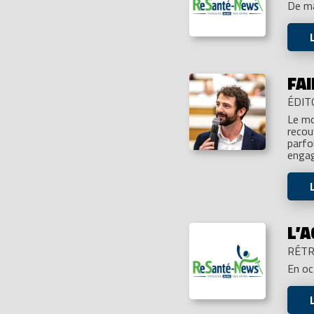
De ma
FAI
ÉDIT
Le mo
recou
parfo
engag
L’
RÉTR
En o