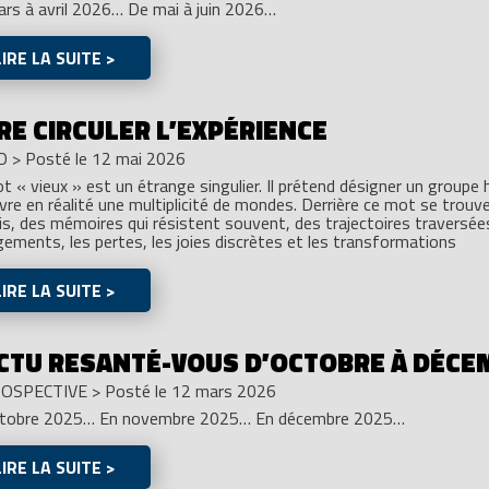
rs à avril 2026… De mai à juin 2026…
LIRE LA SUITE >
RE CIRCULER L’EXPÉRIENCE
O
>
Posté le 12 mai 2026
t « vieux » est un étrange singulier. Il prétend désigner un groupe 
vre en réalité une multiplicité de mondes. Derrière ce mot se trouv
is, des mémoires qui résistent souvent, des trajectoires traversées
ements, les pertes, les joies discrètes et les transformations
LIRE LA SUITE >
ACTU RESANTÉ-VOUS D’OCTOBRE À DÉCE
OSPECTIVE
>
Posté le 12 mars 2026
ctobre 2025… En novembre 2025… En décembre 2025…
LIRE LA SUITE >